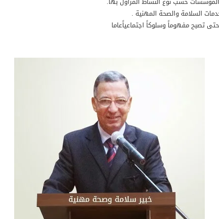
 المؤسسات حسب نوع النشاط المزاول بها.
دمات السلامة والصحة المهنية .
تى تصبح مفهوماً وسلوكاً اجتماعياًعاما