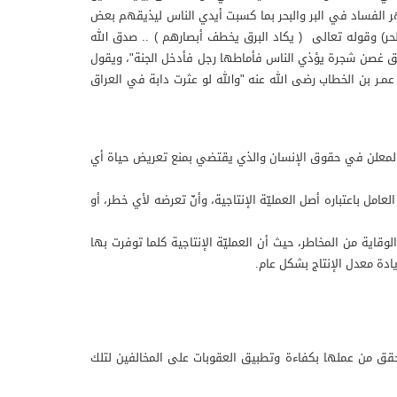
ظهر الفساد في البر والبحر بما كسبت أيدي الناس ليذيقهم بعض
ر) وقوله تعالى ( يكاد البرق يخطف أبصارهم ) .. صدق الله
طريق غصن شجرة يؤذي الناس فأماطها رجل فأدخل الجنة"، ويقول
ـر بن الخطاب رضى الله عنه "والله لو عثرت دابة في العراق
نص المعلن في حقوق الإنسان والذي يقتضي بمنع تعريض حياة أي
مل باعتباره أصل العمليّة الإنتاجية، وأنّ تعرضه لأي خطر، أو
قاية من المخاطر، حيث أن العمليّة الإنتاجية كلما توفرت بها
يادة معدل الإنتاج بشكل عام.
تحقق من عملها بكفاءة وتطبيق العقوبات على المخالفين لتلك