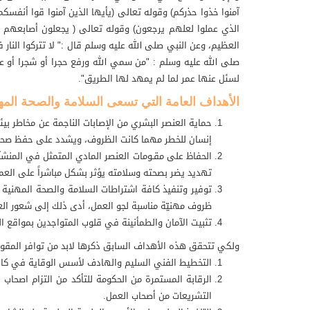
آمنوا خذوا حذركم) وقوله تعالى (يأيها الذين آمنوا قوا أنفسك
الذي عملوا لعلهم يرجعون) وقوله تعالى ( يجعلون أصابعهم ف
العظيم، وعن النبي صلى الله عليه وسلم قال :" لا تتركوا الن
صلى الله عليه وسلم : "من سمي الله ورفع حجرا أو شجرا أو ع
لسئل عنها عمر لما لم يمهد لها الطريق".
الأهداف العامة التي تسعى السلامة والصحة المهن
حماية العنصر البشري من الإصابات الناجمة عن مخاطر ب
إنسان للخطر مهما كانت الظروف، ويشدد على حفظ صحت
الحفاظ على مقـومات العنصر المادي المتمثل في المنشآت 
تهديد يضر بصحته وسلامته يؤثر بشكل مباشراً على العملي
توفير وتنفيذ كافة اشتراطات السلامة والصحة المهنية ا
ظروف مهنيّة مناسبة لجو العمل، أدى ذلك إلى شعور العام
تثبيت الآمان والطمأنينة في قلوب المتواجدين بمواقع الع
ولكي تتحقق هذه الأهداف السابق ذكرها لابد من توافر المقوم
التخطيط الفني السليم والهادف لأسس الوقاية في كافة
الرقابة المستمرة من الحكومة للتأكد من التزام اصحاب
التشريعات من أصحاب العمل.