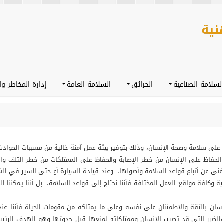
لسلامة الصناعية
الحرائق
السلامة العامة
إدارة المخاطر وا
على سلامة وصحة الإنسان، وذلك بتوفير بيئة عمل آمنة خالية من مسببات الحوادث 
حفاظ على الإنسان من خطر الإصابة والحفاظ على الممتلكات من خطر التلف وال
ا غنى عن أتباع قواعد السلامة وأصولها، وعند قيادة السيارة أو حتى السير في الش
افة مواقع العمل المختلفة فأننا نحتاج إلى قواعد السلامة، بل أننا يمكننا القول 
 بالثقة والاطمئنان على نفسه وعلى ما يمتلكه من مقومات الحياة فأننا عندما 
الضرر التي قد تصيب الإنسان وممتلكاته لمنعها قبل حدوثها وهو الهدف الرئيس