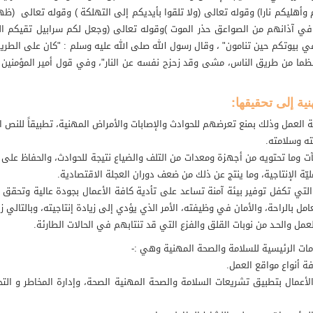
م وأهليكم نارا) وقوله تعالى (ولا تلقوا بأيديكم إلى التهلكة ) وقوله تعالى (
ي آذانهم من الصواعق حذر الموت )وقوله تعالى (وجعل لكم سرابيل تقيكم الح
ار في بيوتكم حين تنامون" ، وقال رسول الله صلى الله عليه وسلم : "كان على ال
ظما من طريق الناس، مشى وقد زحزح نفسه عن النار"، وفي قول أمير المؤمنين عم
ية إلى تحقيقها:
يئة العمل وذلك بمنع تعرضهم للحوادث والإصابات والأمراض المهنية، تطبيقاً لل
ه وسلامته.
وما تحتويه من أجهزة ومعدات من التلف والضياع نتيجة للحوادث، والحفاظ على العا
ّة الإنتاجية، وما ينتج عن ذلك من ضعف دوران العجلة الاقتصادية.
لتي تكفل توفير بيئة آمنة تساعد على تأدية كافة الأعمال بجودة عالية وتحقق الو
ل بالراحة، والأمان في وظيفته، الأمر الذي يؤدي إلى زيادة إنتاجيته، وبالتالي ز
مل والحـد من نوبات القلق والفزع التي قد تنتابهم في الحالات الطارئة.
ات الرئيسية للسلامة والصحة المهنية وهي :-
 أنواع مواقع العمل.
 الأعمال بتطبيق تشريعات السلامة والصحة المهنية الصحة، وإدارة المخاطر و ال