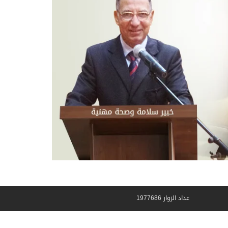
عداد الزوار 1977686