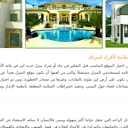
سلامة لأفراد اسرتك
ختيار الموقع المناسب قبل التفكير في بناء أو شراء منزل جديد أمر في غاية الأه
امة لمستخدمي المنزل مستقبلاً، والتي من أهمها أن يكون موقع المنزل بعيداً ع
ن يكون على أرض غير ملوثة بالنفايات، وغيرها من مصادر الخطورة، ومن ثم اختيار
 مساحات فضاء حول المبنى، وتنفيذ اشتراطات السلامة المتعلقة بأنظمة الإنذار و
 الراحه التي تجعل حياتنا أكثر سهوله ويسر، فالإنسان لا يمكنه الاستغناء عن ال
لبارد، والمكيفات والمراوح في الأجواء الحارّة في فصل الصيف، والإضاءة، والغسال