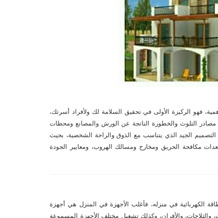
مية، فهو الركيزة الأولى في تحقيق السلامة لك ولأفراد أسرتك،
ن مصادر التلوث والخطورة الناتجة عن الورش والمصانع ومحطات
 التصميم الجيد الذي يتناسب مع الذوق والراحة الشخصية، بحيث
معدات مكافحة الحريق ومخارج ومسالك الهروب، ومعايير الجودة
طاقة الكهربائية في منزله، فأغلب الأجهزة في المنزل هي أجهزة
ات، والثلاجات، والأفران، وكذلك تشغيل مختلف الأجهزة المسموعة