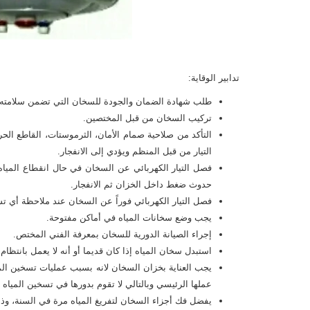
تدابير الوقاية:
طلب شهادة الضمان والجودة للسخان التي تضمن سلامته 
تركيب السخان من قبل المختصين.
التأكد من صلاحية صمام الأمان، الثرموستات، القاطع الح
التيار من قبل المنظم ويؤدي إلى الانفجار.
فصل التيار الكهربائي عن السخان في حال انقطاع المياه ل
حدوث ضغط داخل الخزان ثم الانفجار.
فصل التيار الكهربائي فوراً عن السخان عند ملاحظة أي ت
يجب وضع سخانات المياه في أماكن مفتوحة.
إجراء الصيانة الدورية للسخان بمعرفة الفني المختص.
استبدل سخان المياه إذا كان قديما أو أنه لا يعمل بانتظام 
يجب العناية بخزان السخان لانه بسبب عمليات تسخين ال
عملها الرئيسي وبالتالي لا تقوم بدورها في تسخين المياه 
يفضل فك أجزاء السخان لتفريغ المياه مرة في السنة، و