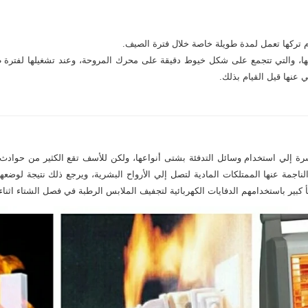
م تركها تعمل لمدة طويلة خاصة خلال فترة الصيف.
ھا، والتي تتجمع على شكل خیوط دقیقة على محرك المروحة، وعند تشغیلھا لفترة ط
ي عنها قيل القيام بذلك.
أسرة إلي استخدام وسائل التدفئة بشتى أنواعها، ولكن للأسف تقع الكثير من حوادث 
لناجمة عنها الممتلكات المادية لتصل إلي الأرواح البشرية، ويرجع ذلك نتيجة لوض
كبير باستخدامهم الدفايات الكهربائية لتجفيف الملابس الرطبة في فصل الشتاء اثن