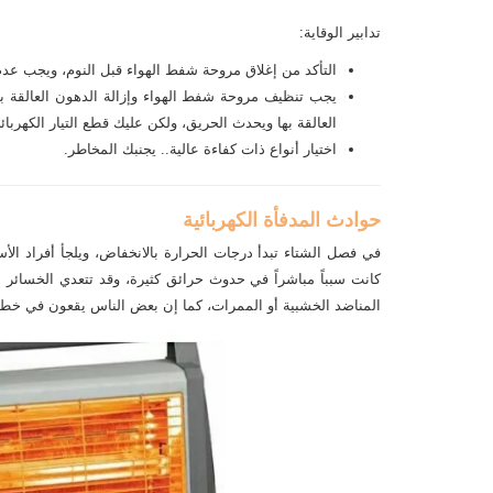
تدابير الوقاية:
التأكد من إغلاق مروحة شفط الهواء قبل النوم، ويجب عد
یجب تنظيف مروحة شفط الهواء وإزالة الدھون العالقة ب
العالقة بھا ویحدث الحریق، ولكن عليك قطع التيار الكهربائ
اختيار أنواع ذات كفاءة عالية.. يجنبك المخاطر.
حوادث المدفأة الكهربائية
في فصل الشتاء تبدأ درجات الحرارة بالانخفاض، ويلجأ أفراد ال
كانت سبباً مباشراً في حدوث حرائق كثيرة، وقد تتعدي الخسائر ا
المناضد الخشبية أو الممرات، كما إن بعض الناس يقعون في خطأ 