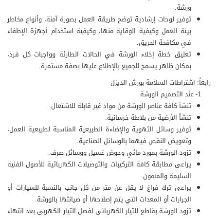
ورشة.
توفير لوحات إرشادية توضح طريقة العمل بصورة آمنة، وأنواع مخاطر
بيئة العمل وكيفية الوقاية منها، وكيفية استخدام أجهزة الإطفاء
في مكافحة الحريق.
تعليق خطة إخلاء الورشة في الحالات الطارئة وواجبات كل فرد،
بمكان ظاهر يسمح للجميع بالإطلاع عليها بصفة مستمرة.
رابعاً: اشتراطات السلامة بورش الديزل
1- عند التصميم الورشة
تنشأ كافة عناصر الورشة من مواد غير قابلة للاشتعال.
تنشأ الأرضية من بلاطة خرسانية.
توفير وسائل التهوية والإضاءة الطبيعية المناسبة لطبيعية العمل،
وتعويض النقص فيهما بالوسائل الصناعية.
تزود الورشة بمورد مائي وحوض غسيل ووسائل صرف.
يراعى مطابقة كافة التركيبات والتوصيلات الكهربائية للأصول الفنية
السليمة والمأمون.
يراعى ترك فراغ لا يقل عن متر من كل جانب بالنسبة للسيارات أو
الجرارات أو المعدات التي يتم إصلاحها أو صيانتها بالورشة.
تزود الورشة بقاطع للتيار الكهربائى لفصل التيار الكهربى بعد انتهاء