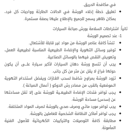
في مكافحة الحريق.
تعليق خطة إخلاء الورشة في الحالات الطارئة وواجبات كل فرد،
بمكان ظاهر يسمح للجميع بالإطلاع عليها بصفة مستمرة.
ثانياً: اشتراطات السلامة بورش صباغة السيارات
1- عند تصميم الورشة
تنشأ كافة عناصر الورشة من مواد غير قابلة للأشتعال.
توفير وسائل التهوية والإضاءة الطبيعية المناسبة لطبيعية العمل،
وتعويض النقص فيهما بالوسائل الصناعية.
يجب أن تتسع ورشة دهان السيارات لأكبر سـيارة علـــى أن يكون
حولها فراغ لا يقل عن متر من كل جانب.
تزود الورشة بمراوح شافط لسحب الغـازات ويفضل استخدام التهوية
الـموضعية بالقرب من مصادر رش الدوكو ( أعمال الصباغة ).
يـجب توافر فتحات الإضاءة الطبيعــية للورشة على إلا تقل مساحتها
عن (سدس) مساحة الورشة.
يجب توافر مورد مائي وصرف صحي بالورشة لصرف المواد المتخلفة.
يـجب توافر أماكن النظافة الشخصية للعاملين بالورشة.
مطابقة كافة التوصيلات والتركيبات الكهربائية للأصول الفنية
المأمونة.