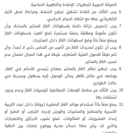
الصيانة الدورية لتجهيزات الإضاءة والتهوية الصناعية.
يجب التأكد من كفاءة تشغيل مراوح الشفط، ومراعاة فصل التيار
الكهربائي عنها مع انتهاء الدوام الدراسي.
يجب تخصيص خزانة خاصة باسطوانات الغاز للمختبر بالساحة، وأن
تكون مأمونة ومغلقة بصفة مستمرة لمنع العبث باسطوانات الغاز
ويمنع منعاً باتاً وضع اسطوانات الغاز داخل المختبرات.
يجب أن تكون تمديدات الغاز من أنابيب من النحاس حتى لا تصدأ، وأن
تتم طبقاً للاصول الفنية المتعارف عليها في هذا المجال لضمان عدم
تسرب الغاز بالمختبر.
يجب تجهيز نظام الغاز بالمختبر بمفتاح رئيسي للتحكم في الغاز،
ووضعه في مكان ظاهر يمكن الوصول إليه بسهول وبسرعة في
حالات الطوارئ.
يجب التأكد من سلامة الوصلات المطاطية لتوصيلات الغاز وعدم وجود
تشققات بها.
يمنع منعاً باتاً استخدام مواقد الغاز الصغيرة (چولة) داخل غرف التربية
الأسرية والمطابخ والمختبرات والورش لإجراء التجارب أو الطبخ أو
إعداد المشروبات أو المأكولات، لمنع نشوب الحرائق والانفجارات
والتي قد ينتج عنها خسائر مادية ووقوع إصابات بين الطلبة
والعاملين.