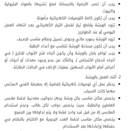
يجب أن تصب الأرضية بالخرسانة لمنع تشربها بالمواد البترولية
والزيوت.
يجب أن تكون كافة التوصيلات الكهربائية مـأمونة.
تزود الورشة بقاطع تيار لفصل التيار الكهربائي بعـد انتهاء العمل
اليومي أو عند الطوارئ.
تزود الورشة بـمورد مائي وحوض غسيل ونظام مناسب للصـرف.
يجب أن تكون مساحة الورشة تتناسب مع أعداد الطلبة.
يجب توافر بابان بالورشة وأن يكـون اتجاه فتح الأبواب للخارج ( في
اتجاه اندفاع الأشخاص )، والتأكد من عدم وجود معدات أو أدوات أو
أغراض أمام الأبواب لتسهيل عمليات الإخلاء في الحالات الطارئة.
2- أثناء العمل بالورشة
يحظر عمل أي توصيلات كهربائية إضافية إلا بمعرفة الفني الـمختص
مهما كانت الاسباب.
يخصص مكان مناسب بكل ورشة يجهز بدواليب معدنـية لحفظ ملابس
العاملين والطلبة، بحيث يخصص دولاب لكل طالب، وعدم استخدام
الملابس إلا من قبل فرد واحد فقط ولا يتم تداولها بين الجميع.
يخصص مكان مناسب لحفظ العدد اليدوية مع الالتزام بالنظـام في
حفظها وإعادتها بعد الاستخدام.