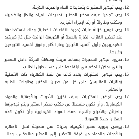
يجب تجهيز المختبرات بتمديدات الماء والصرف اللازمة.
يجب تجهيز غرفة محضر المختبر بتمديدات المياه والغاز والكهرباء
ومكتب وطاولة أو رف لإجراء التجارب.
يجب توفير خزانة غازات (حجرة التفاعلات الخطرة) وذلك لاستخدامها
عند تحضير الغازات الضارة بالصحة أو الكريهة الرائحة مثل غاز كبريتيد
الهيدروجين وأول أكسيد الكربون وغاز الكلور وفوق أكسيد النتروجين
وغيرها.
ضرورة تجهيز المختبرات بمقاعد مريحة وسهلة الحركة داخل المختبر
والتي يمكن التحكم في ارتفاعها على حسب طول الطالب.
يجب تجهيز المختبرات بعدد كاف من نقط الكهرباء ذات الأغطية
(واقيات المقابس) على كل من جدران المختبر وطاولات الطلبة
والمعلم .
يجب تجهيز المختبرات بغرف تخزين الأدوات والأجهزة والمواد
الكيماوية، وأن تكون منفصلة عن مكتب محضر المختبر ويتم تجهيزها
بالخزائن والأدراج وثلاجة لحفظ المواد الكيماوية وأن تكون هذه
المخازن جيدة التهوية .
يوصى بتزويد مختبر الكيمياء بعربات نقل متحركة لنقل الأجهزة
والأدوات والمواد من غرفة التحضير إلى المختبر وبالعكس، وذلك