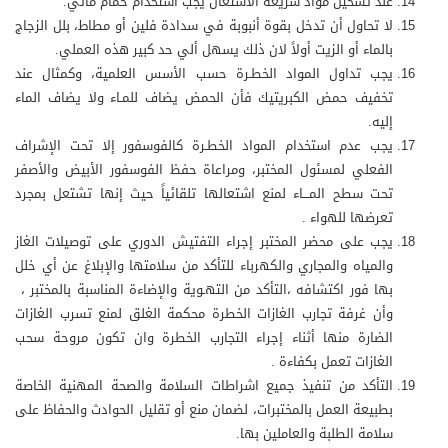
عند تسخين مواد سريعة الاشتعال يجب استخدام حمام مائي.
لا تحاول أن تدخل بقوة أنبوبة في سدادة فلين أو مطاط، بلل الزجاج
بالماء أو الزيت أولاً لان ذلك يسهل ألي حد كبير هذه العملي.
يجب تداول المواد الخطـرة حسب الأسس العلمية، وكمثال عند
تخفيف حمض الكبريتيك فأن الحمض يضاف للمـاء ولا يضاف الماء
إليه.
يجب عدم استخدام المواد الخطـرة كالفوسفور إلا تحت الإشراف
الفعلي لمسئول المختبر، ومراعاة حفظ الفوسفور الأبيض والأصفر
تحت سطح المـــاء لمنع اشتعالها تلقائياً حيث إنها تشتعل بمجرد
تعرضها للهواء .
يجب على محضر المختبر إجراء التفتيش الدوري على توصيلات الغاز
والمياه والمجاري والكهرباء للتأكد من سلامتها والإبلاغ عن أي خلل
بها فور اكتشافه ،التأكد من التهـوية والإضاءة المناسبة بالمختبر ،
وأن غرفة تجارب الغازات الخطرة محكمة الغلق لمنع تسرب الغازات
الضارة منها أثناء إجراء التجارب الخطرة وان تكون مروحة سحب
الغازات تعمل بكفاءة .
التأكد من تنفيذ جميع اشراطات السلامة والصحة المهنية الخاصة
بطبيعة العمل بالمختبرات، لضمان منع أو تقليل الحوادث والحفاظ على
سلامة الطلبة والعاملين بها.