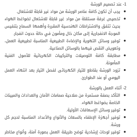
1- عند تصميم الورشة
يجب أن تكون كافة عناصر الورشة من مواد غير قابلة للاشتعال.
تخصيص غرفة مستقلة من مواد غير قابلة للاشتعال لضواغط الهواء
بحيث تتفق والاشتراطات الهندسية المقررة وأهمها السماح بتنفيس
الموجة الانفجارية إلى مكان خال ومأمون في حالة حدوث انفجار.
توفير وسائل التهوية والإضاءة الطبيعية المناسبة لطبيعية العمل،
وتعويض النقص فيهما بالوسائل الصناعية.
مطابقة كافة التوصيلات والتركيبات الكهربائية للأصول الفنية
المأمونة.
تزود الورشة بقاطع للتيار الكهربائى لفصل التيار بعد انتهاء العمل
اليومي أو عند الطوارئ.
2- أثناء العمل بالورشة
التأكد بصفة مستمرة من صلاحية صمامات الأمان والعدادات والمبينات
الخاصة بضواغط الهواء.
توفير وسائل الإسعافات الأولية.
توفير أجهزة الإطفاء بالسعات والأنواع والأعداد المناسبة لحجم كل
ورشة.
توفير لوحات إرشادية توضح طريقة العمل بصورة آمنة، وأنواع مخاطر