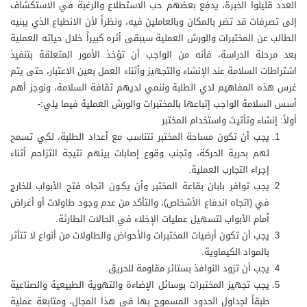
العدد قليلوا الخبرة، يدفع بعضهم حب الاستطلاع والرغبة في الاستكشاف
إلى تصرفات قد تضر بالمكان وبالعاملين فيه، ونظراً لأن الانطباع الذي يبنيه
الطالب عن المختبرات والورش العملية سيبقى أثره كبيراً خلال حياته العملية
بعد مرحلة الدراسة، فأنه من الواجب أن تؤخذ الأمور المتعلقة بتنفيذ
اشتراطات السلامة عند الإنشاء والتجهيز وأثناء العمل بعين الاعتبار، حتى يتم
غرس هذه المفاهيم لدي الطلبة وننمي لديهم ثقافة السلامة، ونوجز أهم
أسس السلامة الواجب إتباعها بالمختبرات والورش العملية فيما يلي:-
أولاً: إنشاء وتأثيث واستخدام المختبر
يجب أن تكون مساحة المختبر تتناسب مع أعداد الطلبة، لكي تسمح
لهم بحرية الحركة، وتجنب وقوع إصابات بينهم نتيجة التزاحم أثناء
إجراء التجارب العملية.
يجب توافر بابان بقاعة المختبر وأن يكـون اتجاه فتح الأبواب للخارج
في (اتجاه اندفاع الأشخاص)، والتأكد من عدم وجود طاولات أو أغراض
أمام الأبواب لتسهيل عمليات الإخلاء في الحالات الطارئة.
يجب أن تكون أرضيات المختبرات والأحواض والطاولات من أنواع لا تتأثر
بالمواد الكيماوية.
يجب أن تزود النوافذ بستائر مقاومة للحريق.
يجب تجهيز المختبرات بوسائل الإضاءة والتهوية الطبيعية والصناعية
طبقاً لجداول الحدود المسموح بها في هذا المجال، ومتابعة عملية