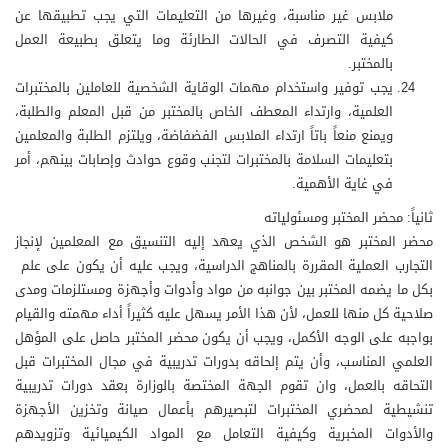
ملابس غير مناسبة، وغيرها من التعليمات التي يجب تطبيقها عن
كيفية التصرف في الحالات الطارئة وما يتعلق بطبيعة العمل
بالمختبر.
يجب توفير واستخدام مهمات الوقاية الشخصية للعاملين بالمختبرات
العلمية، وارتداء المعطف الخاص بالمختبر من قبل المعلم والطلبة،
ويمنع منعاً باتاً ارتداء الملابس الفضفاضة، ويلتزم الطلبة والمعلمين
بتعليمات السلامة بالمختبرات لتجنب وقوع حوادث وإصابات بينهم، أمر
في غاية الأهمية.
ثانياً: محضر المختبر ومسئولياته
محضر المختبر هو الشخص الذي يعهد إليه التنسيق مع المعلمين لإنجاز
التجارب العملية المقررة بالمناهج الدراسية، ويجب عليه أن يكون على علم
بكل ما يضمه المختبر بين جوانبه من مواد وأدوات وأجهزة ومستلزمات ومدى
صلاحية كل منها للعمل، لأن هذا الأمر يسهل عليه كثيراً أداء مهمته والقيام
بواجبه على الوجه الأكمل، ويجب أن يكون محضر المختبر حاصل على المؤهل
العلمي المناسب، وأن يتم إلحاقه بدورات تدريبية في مجال المختبرات قبل
التحاقه بالعمل، وان تقوم الجهة المختصة بالوزارة بعقد دورات تدريبية
تنشيطية لمحضري المختبرات لتبصيرهم بأعمال صيانة وتخزين الأجهزة
والأدوات المخبرية وكيفية التعامل مع المواد الكيميائية وتزويدهم