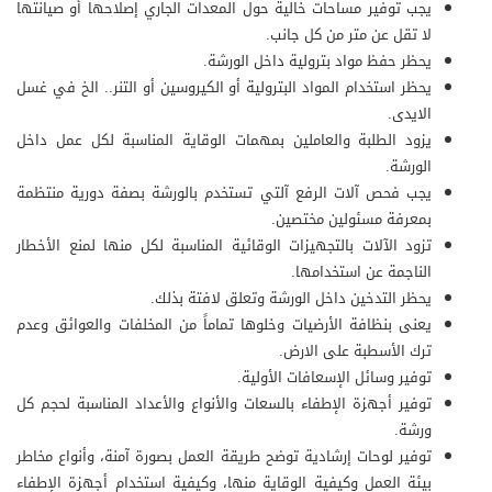
يجب توفير مساحات خالية حول المعدات الجاري إصلاحها أو صيانتها
لا تقل عن متر من كل جانب.
يحظر حفظ مواد بترولية داخل الورشة.
يحظر استخدام المواد البترولية أو الكيروسين أو التنر.. الخ في غسل
الايدى.
يزود الطلبة والعاملين بمهمات الوقاية المناسبة لكل عمل داخل
الورشة.
يجب فحص آلات الرفع آلتي تستخدم بالورشة بصفة دورية منتظمة
بمعرفة مسئولين مختصين.
تزود الآلات بالتجهيزات الوقائية المناسبة لكل منها لمنع الأخطار
الناجمة عن استخدامها.
يحظر التدخين داخل الورشة وتعلق لافتة بذلك.
يعنى بنظافة الأرضيات وخلوها تماماً من المخلفات والعوائق وعدم
ترك الأسطبة على الارض.
توفير وسائل الإسعافات الأولية.
توفير أجهزة الإطفاء بالسعات والأنواع والأعداد المناسبة لحجم كل
ورشة.
توفير لوحات إرشادية توضح طريقة العمل بصورة آمنة، وأنواع مخاطر
بيئة العمل وكيفية الوقاية منها، وكيفية استخدام أجهزة الإطفاء