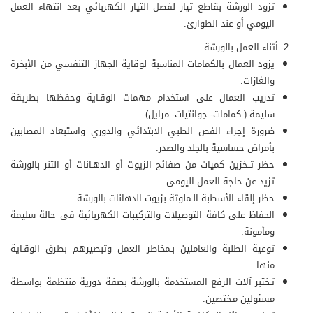
تزود الورشة بقاطع تيار لفصل التيار الكهربائي بعد انتهاء العمل
اليومي أو عند الطوارئ.
2- أثناء العمل بالورشة
يزود العمال بالكمامات المناسبة لوقاية الجهاز التنفسي من الأبخرة
والغازات.
تدريب العمال على استخدام مهمات الوقـاية وحفظها بطريقة
سليمة ( كمامات- جوانتيات- مرايل).
ضرورة إجراء الفص الطبي الابتدائي والدوري واستبعاد المصابين
بأمراض حساسية بالجلد والصدر.
حظر تــخزين كميات من صفائح الزيوت أو الدهـانات أو التنر بالورشة
تزيد عن حاجة العمل اليومى.
حظر إلقاء الأسطبة الـملوثة بزيوت الدهانات بالورشة.
الحفاظ على كافة التوصيلات والتركيبات الكهربائية فى حالة سليمة
ومأمونة.
توعية الطلبة والعاملين بـمخاطر العمل وتبصيرهم بطرق الوقـاية
منها.
تـختبر آلات الرفع المستخدمة بالورشة بصفة دورية منتظمة بواسطة
مسئولين مـختصين.