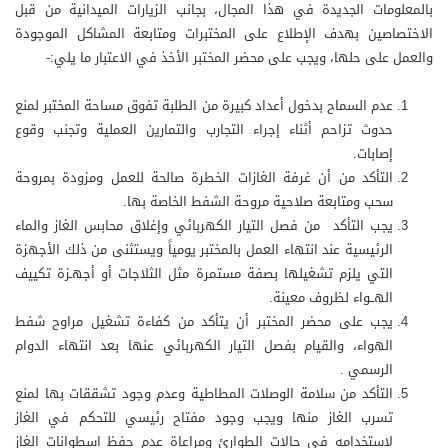
بالمعلومات الجديدة في هذا المجال، بجانب الزيارات الميدانية من قبل
الاختصاصين بهدف الإطلاع على المختبرات ومتابعة المشاكل الموجودة
والعمل على حلها، ويجب على محضر المختبر الأخذ في الاعتبار ما يلي:-
عدم السماح بدخول أعداد كبيرة من الطلبة تفوق مساحة المختبر لمنع
حدوث تزاحم أثناء إجراء التجارب والتمارين العملية وتجنب وقوع
إصابات.
التأكد من أن غرفة الغازات الخطرة صالحة للعمل ومزودة بمروحة
سحب ومتابعة صلاحية مروحة الشفط الخاصة بها.
يجب التأكد من فصل التيار الكهربائي وإغلاق محابس الغاز والماء
الرئيسية عند انتهاء العمل بالمختبر يومياً ويستثنى من ذلك الأجهزة
التي يلزم تشغيلها بصفة مستمرة مثل الثلاجات أو أجهـزة تكييف
الهــواء لظروف معينة.
يجب على محضر المختبر أن يتأكد من كفاءة تشغيل مراوح شفط
الهواء، والقيام بفصل التيار الكهربائي عنها بعد انتهاء الدوام
الرسمي .
التأكد من سلامة الوصلات المطاطية وعدم وجود تشققات بها لمنع
تسرب الغاز منها ويجب وجود مفتاح رئيسي للتحكم في الغاز
لاستخدامه في حالات الطوارئ ومراعاة عدم حفظ اسطوانات الغاز