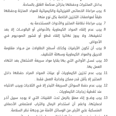
بداخل المختبرات وحفظها بخزائن محكمة الغلق بالساحة.
يجب مراعاة الخصائص الفيزيائية والكيميائية للمواد المخزنة وحفظها
طبقاً لمواصفات التخزين الخاصة بكل نوع منها.
يجب مراعاة نظافة المختبر والأدوات المستخدمة به .
يجب عدم إلقاء المـواد الكيماوية بالأحواض أو البالوعـــات إلا بعد
تخفيفها، ولا يجوز نهائيا إلقاء قطع أو قشور الصوديوم في
الأحواض.
يجب أن تكون الأرضيات وكذلك أسطح الطاولات من مـــواد مقاومة
للحريق والمواد الكيماوية وسهلة التنظيف.
يجب غسـل الأواني التي بها بقايا مواد سريعة الاشتعال بعد انتهاء
العمل بها.
يجب عدم تخزين الكيماويات أو عينات المـواد المراد حفظها داخل
المختبر إلا بأقل قدر ممكن ولحاجة العمل فقط .
يجب عدم حفظ السوائل السريعة التبخر إلا في الثلاجات ويجب الانتباه
عند تغطية زجاجات الكيماويات .
يجب وضـــع إناء مملؤ بالرمل تحت القنينات التي لا يوجد سبيل آخـر
لحمايتها، واعلم أن استخدام الرمال والتراب لامتصاص الأحماض
المنسكبة علي الأرض من الوسائل الآمنة من وجهة نظر السلامة.