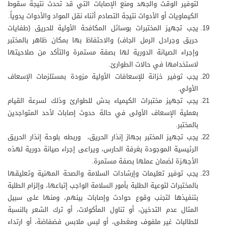
لتوفير الوقت والجهد ومنع الإصابات التي قد تحدث نتيجة سقوط
الكيماويات أو الأدوات نتيجة التصادم أثناء نقل المواد والأدوات يدوياً.
يجب تجهيز المختبرات بوسائل المكافحة الأولية للحريق (طفايات
حريق وجرادل الرمل الجاف) والاحتفاظ بها بمكان ظاهر بالمختبر
وإجراء الصيانة الدورية لها بصفة مستمرة والتأكد من صلاحيتها
لاستخدامها في حالات الطوارئ.
يجب توفير خزانة للإسعافات الأولية مزودة بمستلزمات الإسعاف
الأولي.
يجب تجهيز مختبرات الكيمياء بدش للطوارئ وذلك لسرعة القيام
بعملية الإسعاف الأولى في حالة حدوث إصابات لأحد المتواجدين
بالمختبر.
يجب تجهيز المختبر بجهاز إنذار الحريق، وربطه بلوحة إنذار الحريق
الرئيسية الموجودة بغرفة الحارس، ويراعى إجراء صيانة دورية لهذه
الأجهزة لضمان عملها بصفة مستمرة.
يجب توفير تعليمات وإرشادات السلامة والصحة المهنية وتعليقها
بالمختبرات لتوعية الطلبة بأمور السلامة الواجب إتباعها، وإلزام الطلبة
بتنفيذها لتجنب وقوع حوادث وإصابات بينهم، ومنها على سبيل
المثال عدم التدخين، أو تناول المأكولات، أو ترك الشعر بالنسبة
للطالبات غير ملفوف ومغطى، أو لبس ملابس فضفاضة، أو ارتداء