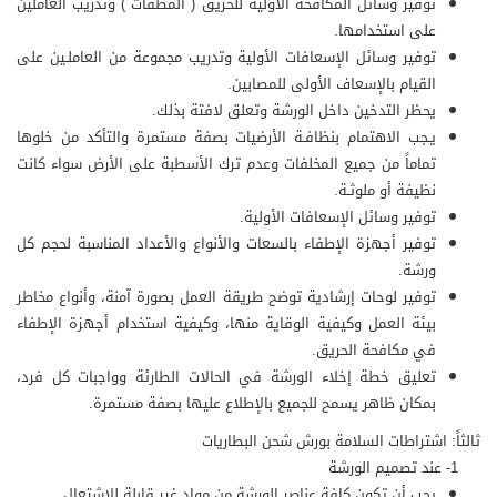
توفير وسائل المكافحة الأولية للحريق ( المطفأت ) وتدريب العاملين
على استخدامها.
توفير وسائل الإسعافات الأولية وتدريب مجموعة من العاملـين على
القيام بالإسعاف الأولى للمصابين.
يحظر التدخين داخل الورشة وتعلق لافتة بذلك.
يـجب الاهتمام بنظافـة الأرضيات بصفة مستمرة والتأكد من خلوها
تماماً من جميع المخلفات وعدم ترك الأسطبة على الأرض سواء كانت
نظيفة أو ملوثـة.
توفير وسائل الإسعافات الأولية.
توفير أجهزة الإطفاء بالسعات والأنواع والأعداد المناسبة لحجم كل
ورشة.
توفير لوحات إرشادية توضح طريقة العمل بصورة آمنة، وأنواع مخاطر
بيئة العمل وكيفية الوقاية منها، وكيفية استخدام أجهزة الإطفاء
في مكافحة الحريق.
تعليق خطة إخلاء الورشة في الحالات الطارئة وواجبات كل فرد،
بمكان ظاهر يسمح للجميع بالإطلاع عليها بصفة مستمرة.
ثالثاً: اشتراطات السلامة بورش شحن البطاريات
1- عند تصميم الورشة
يجب أن تكون كافة عناصر الورشة من مواد غير قابلة للاشتعال.