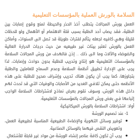
السلامة بالورش العملية بالمؤسسات التعليمية
العمل بورش المجالات يتطلب أخذ الحذر والحيطة لمنع وقوع إصابات بين
الطلبة، فقد يصاب أحد الطلبة بسبب قلة الاهتمام أو الأهمال ولو للحظات
قليلة وهي كافيه لجعله يتألم لفترات طويلة قد تصل الى السنوات، وأماكن
العمل بالورش تعتبر بيئات غير طبيعيه من حيث درجات الحرارة العالية
والضوضاء والآلات وما الى ذلك .. إذن فالهدف من ورش المجالات السلامة
بالمؤسسات التعليمية هو إنتاج وتدريب للطلبة بدون حوادث وإصابات، لذا
يجب على الإدارة تطبيق أنظمة السلامة وعدم السماح للعاملين والطلبة
بتجاوزها، كما يجب أن يكون هناك تدريب وإشراف صحيح للطلبة على هذه
الأنظمه حتى يمكن تلافي العديد من الأصابات والوفيات التي قد تحدث لهم
داخل هذه الورش، وسوف نقوم بعرض نماذج لاشتراطات السلامة الواجب
إتباعها في بعض ورش المجالات بالمؤسسات التعليمية.
أولا: اشتراطات السلامة بالورش الميكانيكية
1- عند تصميم الورشة
توفير وسائل التهوية والإضاءة الطبيعية المناسبة لطبيعية العمل،
وتعويض النقص فيهما بالوسائل الصناعية.
يجب أن تكون كافة عناصر إنشاء الورشة من مواد غير قابلة للأشتعال.