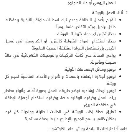
العمل اليومي أو عند الطوارئ.
2- أثناء العمل بالورشة
القيام بأعمال النظافة وعدم ترك اسطبات ملوثة بالأرضية وحفظها
داخل براميل ويتم التخلص منها يومياً.
يحظر تخزين اى مواد بترولية بالورشة.
يحظر استخدام المواد البترولية كالبنزين أو الكيروسين في غسيل
الأيدي بل تستعمل المواد المنظفة الصحية المأمونة.
يراعى الحفاظ على كافة التركيبات والتوصيلات الكهربائية في حالة
سليمة ومأمونة.
توفير وسائل الإسعافات الأولية.
توفير أجهزة الإطفاء بالسعات والأنواع والأعداد المناسبة لحجم كل
ورشة.
توفير لوحات إرشادية توضح طريقة العمل بصورة آمنة، وأنواع مخاطر
بيئة العمل وكيفية الوقاية منها، وكيفية استخدام أجهزة الإطفاء
في مكافحة الحريق.
تعليق خطة إخلاء الورشة في الحالات الطارئة وواجبات كل فرد،
بمكان ظاهر يسمح للجميع بالإطلاع عليها بصفة مستمرة.
خامساً: احتياطات السلامة بورش لحام الكاوتشوك